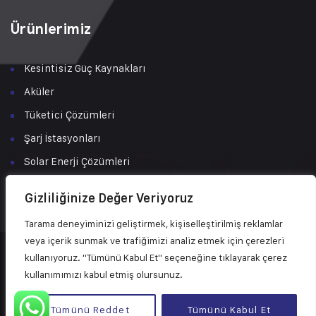
Ürünlerimiz
Kesintisiz Güç Kaynakları
Aküler
Tüketici Çözümleri
Şarj İstasyonları
Solar Enerji Çözümleri
Bakım & Servis
Gizliliğinize Değer Veriyoruz
Tarama deneyiminizi geliştirmek, kişiselleştirilmiş reklamlar
veya içerik sunmak ve trafiğimizi analiz etmek için çerezleri
kullanıyoruz. "Tümünü Kabul Et" seçeneğine tıklayarak çerez
© 2024 Tüm Hakları Astra Güç ve Enerji Sistemleri San. Tic. Ltd.
kullanımımızı kabul etmiş olursunuz.
Şti.’ye aittir.
Powered by NV Dreamer
Tümünü Reddet
Tümünü Kabul Et