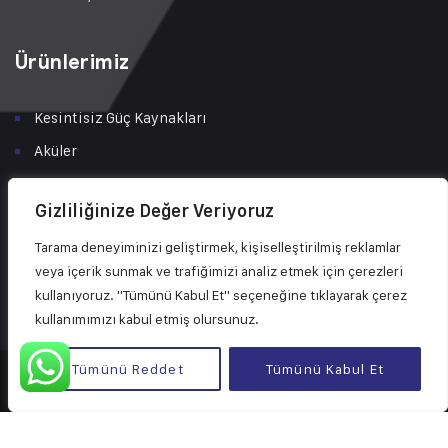
Ürünlerimiz
Kesintisiz Güç Kaynakları
Aküler
Tüketici Çözümleri
Gizliliğinize Değer Veriyoruz
Şarj İstasyonları
Tarama deneyiminizi geliştirmek, kişiselleştirilmiş reklamlar
Solar Enerji Çözümleri
veya içerik sunmak ve trafiğimizi analiz etmek için çerezleri
Bakım & Servis
kullanıyoruz. "Tümünü Kabul Et" seçeneğine tıklayarak çerez
kullanımımızı kabul etmiş olursunuz.
Tümünü Reddet
Tümünü Kabul Et
© 2024 Tüm Hakları Astra Güç ve Enerji Sistemleri San. Tic. Ltd.
Şti.’ye aittir.