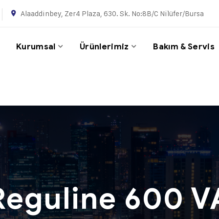
Alaaddinbey, Zer4 Plaza, 630. Sk. No:8B/C Ni̇lüfer/Bursa
Kurumsal
Ürünlerimiz
Bakım & Servis
m
Reguline 600 V