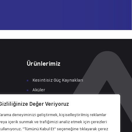
Ürünlerimiz
Kesintisiz Güç Kaynakları
Aküler
Tüketici Çözümleri
Gizliliğinize Değer Veriyoruz
Şarj İstasyonları
za, 630.
Tarama deneyiminizi geliştirmek, kişiselleştirilmiş reklamlar
A
Solar Enerji Çözümleri
veya içerik sunmak ve trafiğimizi analiz etmek için çerezleri
Bakım & Servis
kullanıyoruz. "Tümünü Kabul Et" seçeneğine tıklayarak çerez