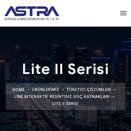
Lite II Serisi
HOME
ÜRÜNLERIMIZ
TÜKETICI ÇÖZÜMLERI
LINE İNTERAKTIF KESINTISIZ GÜÇ KAYNAKLARI
LITE II SERISI