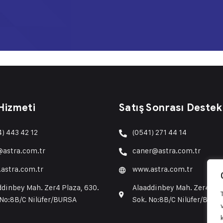
 Hizmeti
Satış Sonrası Destek
4) 443 42 12
(0541) 271 44 14
@astra.com.tr
caner@astra.com.tr
astra.com.tr
www.astra.com.tr
ddinbey Mah. Zer4 Plaza, 630.
Alaaddinbey Mah. Zer4 Pla
 No:8B/C Nilüfer/BURSA
Sok. No:8B/C Nilüfer/BURS