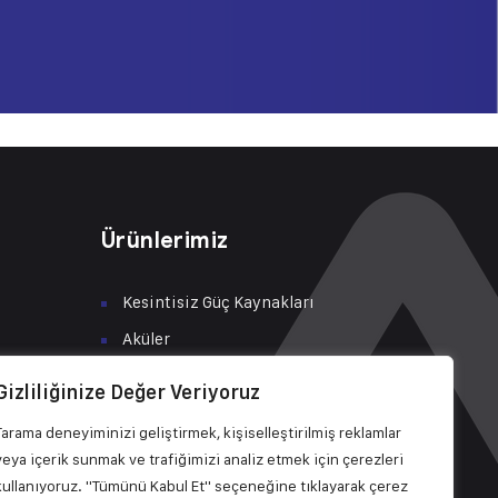
Ürünlerimiz
Kesintisiz Güç Kaynakları
Aküler
Tüketici Çözümleri
Gizliliğinize Değer Veriyoruz
Şarj İstasyonları
za, 630.
Tarama deneyiminizi geliştirmek, kişiselleştirilmiş reklamlar
A
Solar Enerji Çözümleri
veya içerik sunmak ve trafiğimizi analiz etmek için çerezleri
Bakım & Servis
kullanıyoruz. "Tümünü Kabul Et" seçeneğine tıklayarak çerez