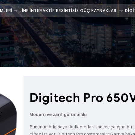
MLERI
LINE İNTERAKTIF KESINTISIZ GÜÇ KAYNAKLARI
DIGI
Digitech Pro 650
Modern ve zarif görünümlü
Bugünün bilgisayar kullanıcıları sadece çalışan bi
cihaz istiyor. Digitech Pro göstergesi yukarıya bak