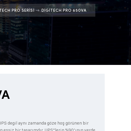
TECH PRO SERISI
DIGITECH PRO 650VA
VA
r UPS degil aynı zamanda göze hoş görünen bir
an eşsiz bir tasarımdır. UPS”lerin %90’ının yerde,