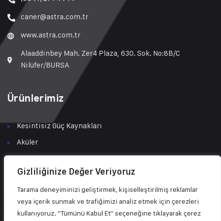
caner@astra.com.tr
www.astra.com.tr
Alaaddinbey Mah. Zer4 Plaza, 630. Sok. No:8B/C
Nilüfer/BURSA
Ürünlerimiz
Kesintisiz Güç Kaynakları
Aküler
Tüketici Çözümleri
Gizliliğinize Değer Veriyoruz
Şarj İstasyonları
Tarama deneyiminizi geliştirmek, kişiselleştirilmiş reklamlar
Solar Enerji Çözümleri
veya içerik sunmak ve trafiğimizi analiz etmek için çerezleri
Bakım & Servis
kullanıyoruz. "Tümünü Kabul Et" seçeneğine tıklayarak çerez