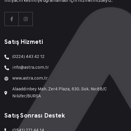
ihtiyacın kesintiye uğramaması için hizmetinizdeyiz.
Satış Hizmeti
(0224) 443 42 12
info@astra.com.tr
www.astra.com.tr
Alaaddinbey Mah. Zer4 Plaza, 630. Sok. No:8B/C
Nilüfer/BURSA
Satış Sonrası Destek
(0541) 271 44 14