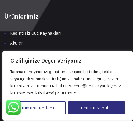
Ürünlerimiz
Kesintisiz Güç Kaynakları
Aküler
Tüketici Çözümleri
Gizliliğinize Değer Veriyoruz
Şarj İstasyonları
Tarama deneyiminizi geliştirmek, kişiselleştirilmiş reklamlar
Solar Enerji Çözümleri
veya içerik sunmak ve trafiğimizi analiz etmek için çerezleri
Bakım & Servis
kullanıyoruz. "Tümünü Kabul Et" seçeneğine tıklayarak çerez
kullanımımızı kabul etmiş olursunuz.
Tümünü Reddet
Tümünü Kabul Et
© 2024 Tüm Hakları Astra Güç ve Enerji Sistemleri San. Tic. Ltd.
Şti.’ye aittir.