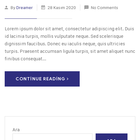
By
Dreamer
28 Kasım 2020
No Comments
Lorem ipsum dolor sit amet, consectetur adipiscing elit. Duis
id lacinia turpis, mollis vulputate neque. Sed scelerisque
dignissim faucibus. Donec eu iaculis neque, quis ultricies
turpis. Praesent accumsan ligula turpis, sit amet aliquet nunc
finibus consequat...
CONTINUE READING
Ara