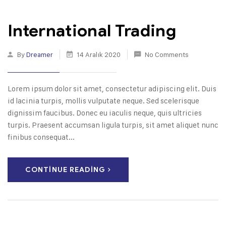
International Trading
By
Dreamer
14 Aralık 2020
No Comments
Lorem ipsum dolor sit amet, consectetur adipiscing elit. Duis
id lacinia turpis, mollis vulputate neque. Sed scelerisque
dignissim faucibus. Donec eu iaculis neque, quis ultricies
turpis. Praesent accumsan ligula turpis, sit amet aliquet nunc
finibus consequat...
CONTINUE READING