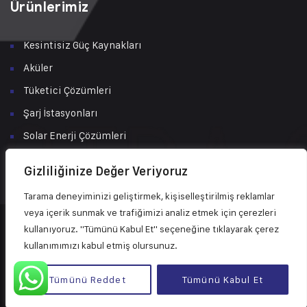
Ürünlerimiz
Kesintisiz Güç Kaynakları
Aküler
Tüketici Çözümleri
Şarj İstasyonları
Solar Enerji Çözümleri
Bakım & Servis
Gizliliğinize Değer Veriyoruz
Tarama deneyiminizi geliştirmek, kişiselleştirilmiş reklamlar
veya içerik sunmak ve trafiğimizi analiz etmek için çerezleri
kullanıyoruz. "Tümünü Kabul Et" seçeneğine tıklayarak çerez
© 2024 Tüm Hakları Astra Güç ve Enerji Sistemleri San. Tic. Ltd.
kullanımımızı kabul etmiş olursunuz.
Şti.’ye aittir.
Powered by NV Dreamer
Tümünü Reddet
Tümünü Kabul Et