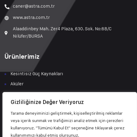
caner@astra.com.tr
www.astra.com.tr
Alaaddinbey Mah. Zer4 Plaza, 630. Sok. No:8B/C
Nilüfer/BURSA
Ürünlerimiz
Kesintisiz Güç Kaynakları
Aküler
Tüketici Çözümleri
Gizliliğinize Değer Veriyoruz
Şarj İstasyonları
Tarama deneyiminizi geliştirmek, kişiselleştirilmiş reklamlar
Solar Enerji Çözümleri
veya içerik sunmak ve trafiğimizi analiz etmek için çerezleri
Bakım & Servis
kullanıyoruz. "Tümünü Kabul Et" seçeneğine tıklayarak çerez
kullanımımızı kabul etmiş olursunuz.